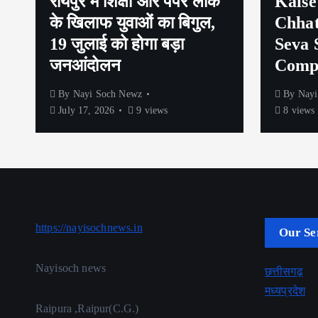
रायपुर में शिक्षा और पेपर लीक
Kaise
के खिलाफ युवाओं का बिगुल,
Chhat
19 जुलाई को होगा बड़ा
Seva 
जनआंदोलन
Compl
By
Nayi Soch Newz
By
Nayi
July 17, 2026
9 views
8 views
https://nayisochnews.in
Our Se
Nayisoch news
छत्तीसगढ़
मध्यप्रदेश
Raipura ,Raipur(C.G.)