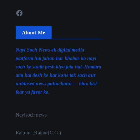
Facebook
About Me
Nayi Soch News ek digital media
platform hai jahan har khabar ko nayi
soch ke saath pesh kiya jata hai. Hamara
aim hai desh ke har kone tak sach aur
unbiased news pahuchana — bina kisi
fear ya favor ke.
Nayisoch news
Raipura ,Raipur(C.G.)