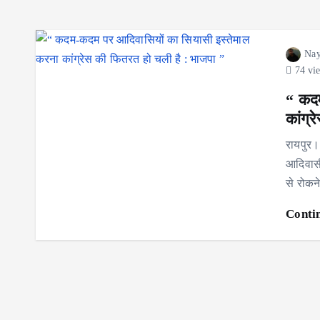
Nay
74 vi
“ कदम
कांग्
रायपुर।
आदिवासी 
से रोक
Conti