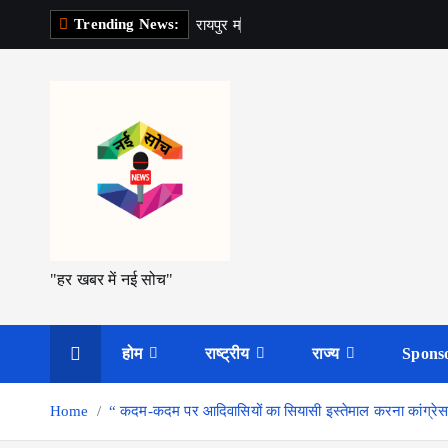
S
Trending News:
र
य
प
र
म
श
k
i
p
t
o
c
o
n
t
"हर खबर में नई सोच"
e
n
t
होम
राष्ट्रीय
राज्य
Spons
Home
“ कदम-कदम पर आदिवासियों का सियासी इस्तेमाल करना कांग्रेस