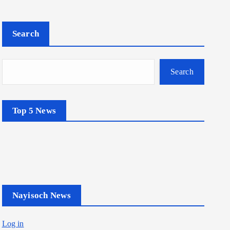
Search
Search
Top 5 News
Nayisoch News
Log in