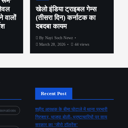
 रूम’
लेवल
खेलो इंडिया ट्राइबल गेम्स
े वालों
(तीसरा दिन) कर्नाटक का
ेश
दबदबा कायम
By
Nayi Soch Newz
March 28, 2026
44 views
Recent Post
शहीद आरक्षक के बीमा घोटाले में थाना प्रभारी
novations
गिरफ्तार, भाजपा बोली- भ्रष्टाचारियों पर साय
सरकार का ‘जीरो टॉलरेंस’