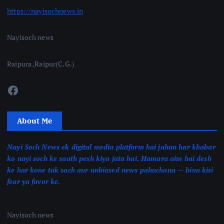
https://nayisochnews.in
Nayisoch news
Raipura ,Raipur(C.G.)
Facebook
About Me
Nayi Soch News ek digital media platform hai jahan har khabar
ko nayi soch ke saath pesh kiya jata hai. Hamara aim hai desh
ke har kone tak sach aur unbiased news pahuchana — bina kisi
fear ya favor ke.
Nayisoch news