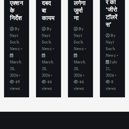
र का
एक्शन
दबद
लगेगा
‘जीरो
के
बा
जुर्मा
टॉलरें
निर्देश
कायम
ना
स’
By
By
By
Nayi
Nayi
Nayi
By
Soch
Soch
Soch
Nayi
Newz
Newz
Newz
Soch
Newz
March
March
March
July
28,
28,
28,
21,
2026
2026
2026
2026
49
44
44
8
views
views
views
views