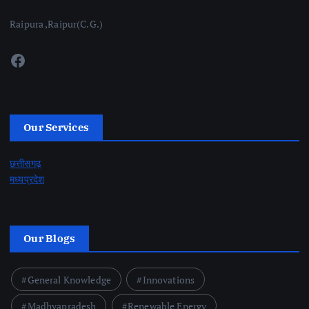
Raipura ,Raipur(C.G.)
Facebook
Our Services
छत्तीसगढ़
मध्यप्रदेश
Our Blogs
General Knowledge
Innovations
Madhyapradesh
Renewable Energy