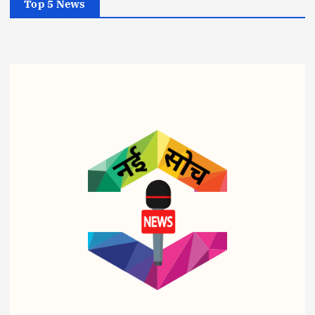
Top 5 News
व्यापार
व्यापार
व्यापार
पेट्रो
ट्रिप
शहीद
ल-
ल
आरक्ष
डीज
इंजन