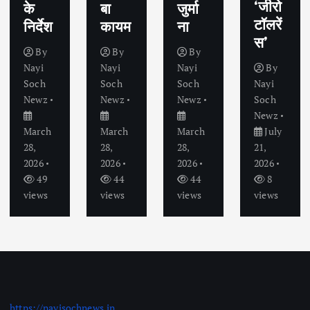
‘जीरो
के
बा
जुर्मा
टॉलरें
निर्देश
कायम
ना
स’
By
By
By
Nayi
Nayi
Nayi
By
Soch
Soch
Soch
Nayi
Newz
Newz
Newz
Soch
Newz
March
March
March
July
28,
28,
28,
21,
2026
2026
2026
2026
49
44
44
8
views
views
views
views
https://nayisochnews.in