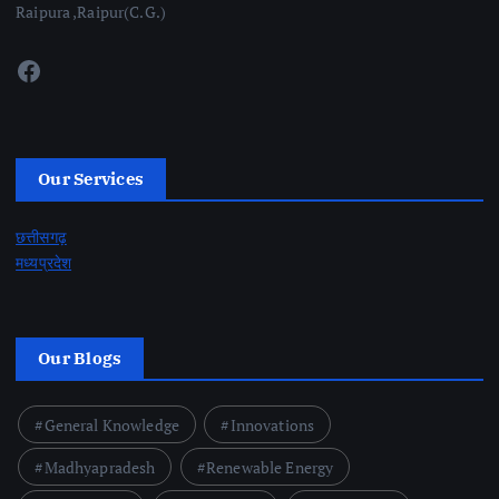
Raipura ,Raipur(C.G.)
Facebook
Our Services
छत्तीसगढ़
मध्यप्रदेश
Our Blogs
General Knowledge
Innovations
Madhyapradesh
Renewable Energy