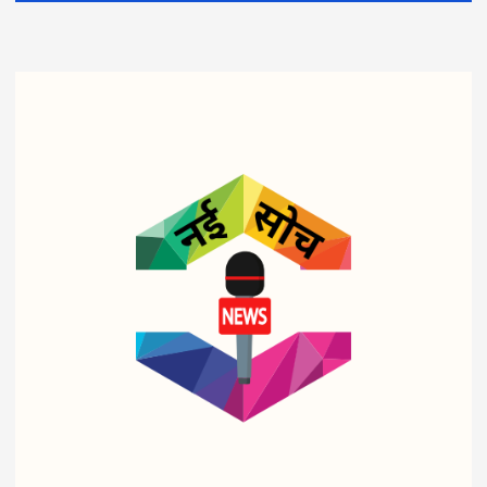
व्यापार
व्यापार
व्यापार
पेट्रो
ट्रिप
शहीद
ल-
ल
आरक्ष
डीज
इंजन
क के
ल पर
सरका