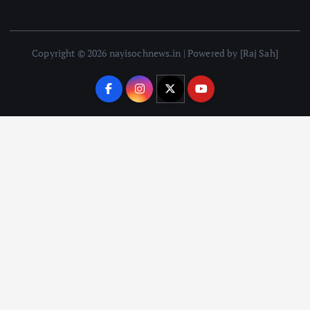
Copyright © 2026 nayisochnews.in | Powered by [Raj Sah]