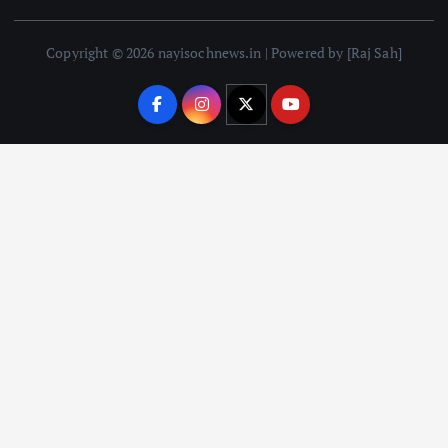
Copyright © 2026 nayisochnews.in | Powered by [Raj Sah]