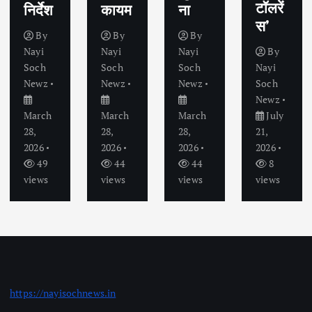
टॉलरें
निर्देश
कायम
ना
स’
By
By
By
Nayi
Nayi
Nayi
By
Soch
Soch
Soch
Nayi
Newz
Newz
Newz
Soch
Newz
March
March
March
July
28,
28,
28,
21,
2026
2026
2026
2026
49
44
44
8
views
views
views
views
https://nayisochnews.in