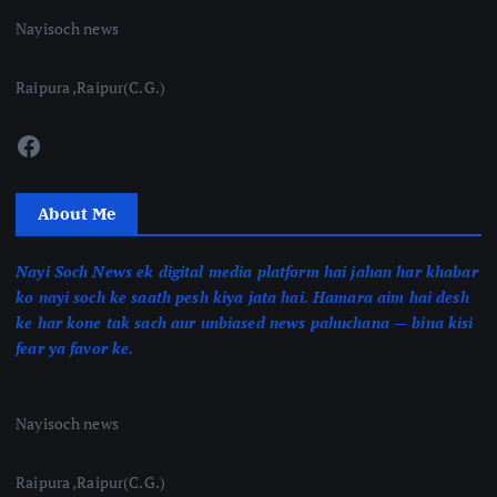
Nayisoch news
Raipura ,Raipur(C.G.)
Facebook
About Me
Nayi Soch News ek digital media platform hai jahan har khabar
ko nayi soch ke saath pesh kiya jata hai. Hamara aim hai desh
ke har kone tak sach aur unbiased news pahuchana — bina kisi
fear ya favor ke.
Nayisoch news
Raipura ,Raipur(C.G.)