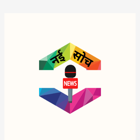
व्यापार
व्यापार
व्यापार
पेट्रो
ट्रिप
शहीद
ल-
ल
आरक्ष
डीज
इंजन
क के
ल पर
सरका
बीमा
‘वार
र का