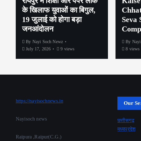
रायपुर में शिक्षा और पेपर लीक
Kaise
के खिलाफ युवाओं का बिगुल,
Chhat
19 जुलाई को होगा बड़ा
Seva 
जनआंदोलन
Compl
By
Nayi Soch Newz
By
Nayi
July 17, 2026
9 views
8 views
https://nayisochnews.in
Our Se
Nayisoch news
छत्तीसगढ़
मध्यप्रदेश
Raipura ,Raipur(C.G.)