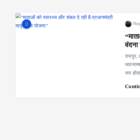
Nay
“माताओ
वंदना
रायपुर,
भावनात्
भरा होत
Conti