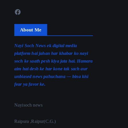
Facebook
About Me
Nayi Soch News ek digital media
platform hai jahan har khabar ko nayi
soch ke saath pesh kiya jata hai. Hamara
aim hai desh ke har kone tak sach aur
unbiased news pahuchana — bina kisi
fear ya favor ke.
Nayisoch news
Raipura ,Raipur(C.G.)