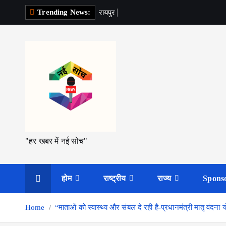
S
Trending News:
र
य
प
र
म
k
i
p
t
o
c
o
n
t
"हर खबर में नई सोच"
e
n
t
होम
राष्ट्रीय
राज्य
Spons
Home
“माताओं को स्वास्थ्य और संबल दे रही है-प्रधानमंत्री मातृ वंदना