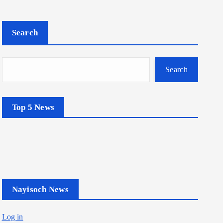
Search
Search
Top 5 News
Nayisoch News
Log in