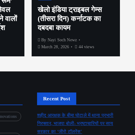
 रूम’
लेवल
खेलो इंडिया ट्राइबल गेम्स
े वालों
(तीसरा दिन) कर्नाटक का
ेश
दबदबा कायम
By
Nayi Soch Newz
March 28, 2026
44 views
Recent Post
शहीद आरक्षक के बीमा घोटाले में थाना प्रभारी
novations
गिरफ्तार, भाजपा बोली- भ्रष्टाचारियों पर साय
सरकार का ‘जीरो टॉलरेंस’