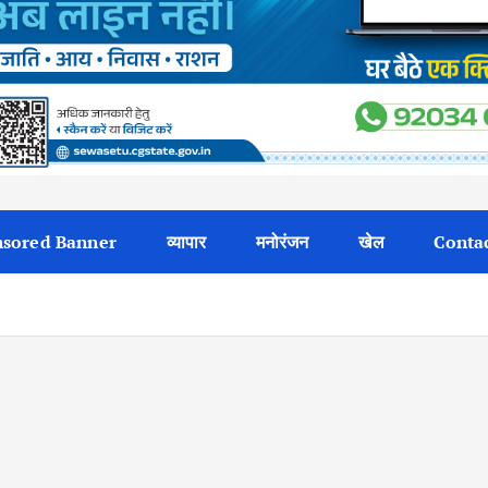
sored Banner
व्यापार
मनोरंजन
खेल
Contac