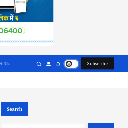
t Us
Subscribe
Search