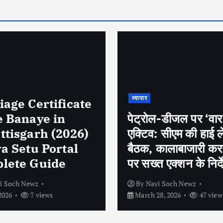
व्यापार
ल-डीजल पर ‘वार रूम’
: सीएम की हाई लेवल
खेलो इंडिया ट्राइबल गे
कालाबाजारी करने वालों
(तीसरा दिन) कर्नाटक
 एक्शन के निर्देश
दबदबा कायम
i Soch Newz
By
Nayi Soch Newz
8, 2026
47 views
March 28, 2026
42 view