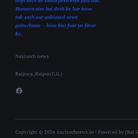
nayi soch ke saath pesh kiya jata hai.
Hamara aim hai desh ke har kone
tak sach aur unbiased news
pahuchana — bina kisi fear ya favor
ke.
Nayisoch news
Raipura ,Raipur(C.G.)
Facebook
Copyright © 2026 nayisochnews.in | Powered by [Raj S