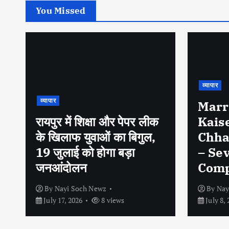
You Missed
व्यापार
व्यापार
Marriage Certificate
Kaise Banaye in
पेट्रो
Chhattisgarh (2026)
एक्टिव
– Seva Setu Portal
बैठक, 
Complete Guide
पर सख्त
By
Nayi Soch Newz
By
Nay
July 8, 2026
7 views
March 2