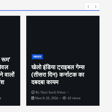
व्यापार
ट्रिपल इंजन सरकार का
तुगलकी फ़रमान, अब बिना
म्स
सूचना शादी, जन्मदिन में 100
 का
मेहमान नहीं बुला सकते लगेगा
जुर्माना
By
Nayi Soch Newz
s
March 28, 2026
42 views