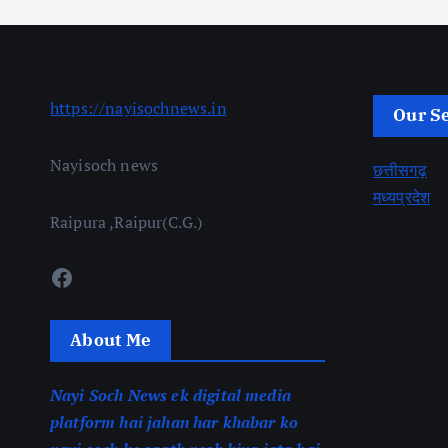
https://nayisochnews.in
Our S
Nayisoch news
छत्तीसगढ़
मध्यप्रदेश
Raipura ,Raipur(C.G.)
Facebook
About Me
Nayi Soch News ek digital media
platform hai jahan har khabar ko