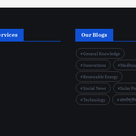
ervices
Our Blogs
General Knowledge
Innovations
Madhya
Renewable Energy
Social News
Solar P
Technology
अंतर्राष्ट्री