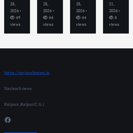
28,
28,
28,
21,
2026
2026
2026
2026
49
44
44
8
views
views
views
views
https://nayisochnews.in
Nayisoch news
Raipura ,Raipur(C.G.)
Facebook