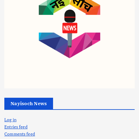
व्यापार
व्यापार
व्यापार
पेट्रो
ट्रिप
शहीद
ल-
ल
आरक्ष
डीज
इंजन
क के
ल पर
सरका
बीमा
‘वार
र का
घोटा
रूम’
तुगल
ले में
एक्टिव
की
Nayisoch News
थाना
:
फ़रमा
प्रभा
सीएम
न,
Log in
री
व्यापार
की
अब
Entries feed
गिर
हाई
खेलो
बिना
Comments feed
फ्तार,
लेवल
इंडिया
सूचना