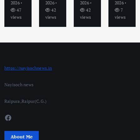
2026
2026
2026
2026
47
42
42
7
views
views
views
views
https://nayisochnews.in
Nayisoch news
Raipura ,Raipur(C.G.)
Facebook
About Me