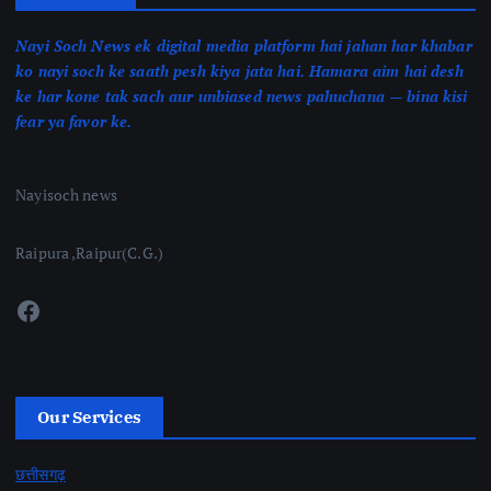
Nayi Soch News ek digital media platform hai jahan har khabar
ko nayi soch ke saath pesh kiya jata hai. Hamara aim hai desh
ke har kone tak sach aur unbiased news pahuchana — bina kisi
fear ya favor ke.
Nayisoch news
Raipura ,Raipur(C.G.)
Facebook
Our Services
छत्तीसगढ़