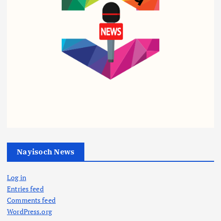
व्यापार
व्यापार
व्यापार
पेट्रो
ट्रिप
शहीद
ल-
ल
आरक्ष
डीज
इंजन
क के
ल पर
सरका
बीमा
‘वार
र का
घोटा
रूम’
तुगल
ले में
एक्टिव
की
Nayisoch News
थाना
:
फ़रमा
प्रभा
सीएम
न,
Log in
री
व्यापार
की
अब
Entries feed
गिर
हाई
खेलो
बिना
Comments feed
फ्तार,
लेवल
इंडिया
सूचना
WordPress.org
भाज
बैठक,
ट्राइब
शादी,