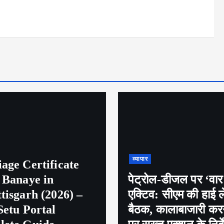
व्यापार
ल-डीजल पर ‘वार रूम’
: सीएम की हाई लेवल
खेलो इंडिया ट्राइबल गे
कालाबाजारी करने वालों
(तीसरा दिन) कर्नाटक