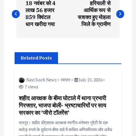
18 नवंबर को 4
हरियाली से
o
लाख 56 हजार
आर्थिक रूप से
859 क्विंटल
सशक्त हुए मोहला
s
धान खरीदा गया
जिले के ग्रामीण
t
n
Related Posts
a
Nayi Soch Newz
व्यापार
July 21, 2026
v
7 views
शहीद आरक्षक के बीमा घोटाले में थाना प्रभारी
i
गिरफ्तार, भाजपा बोली- भ्रष्टाचारियों पर साय
सरकार का ‘जीरो टॉलरेंस’
g
रायपुर। शहीद डीएसएफ आरक्षक स्वर्गीय धनेश्वर नुरेटी के एक
a
करोड़ रुपये के दुर्घटना बीमा दावे में कथित अनियमितता और अवैध