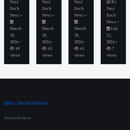
Nayi
Nayi
Nayi
By
Soch
Soch
Soch
Nayi
Newz
Newz
Newz
Soch
Newz
March
March
March
July
28,
28,
28,
21,
2026
2026
2026
2026
49
43
43
7
views
views
views
views
https://nayisochnews.in
Nayisoch news