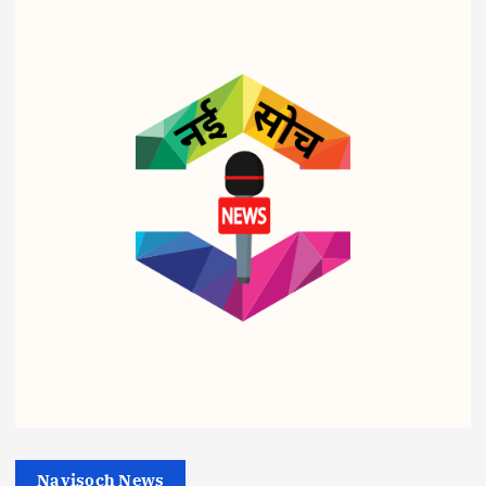
व्यापार
व्यापार
व्यापार
पेट्रो
ट्रिप
शहीद
ल-
ल
आरक्ष
डीज
इंजन
क के
ल पर
सरका
बीमा
‘वार
र का
घोटा
रूम’
तुगल
ले में
एक्टिव
की
Nayisoch News