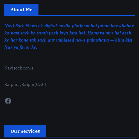
About Me
Nayi Soch News ek digital media platform hai jahan har khabar
ko nayi soch ke saath pesh kiya jata hai. Hamara aim hai desh
ke har kone tak sach aur unbiased news pahuchana — bina kisi
fear ya favor ke.
Nayisoch news
Raipura ,Raipur(C.G.)
Facebook
Our Services