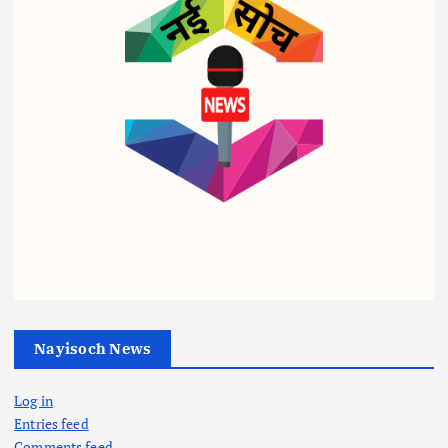
व्यापार
व्यापार
व्यापार
पेट्रो
ट्रिप
शहीद
ल-
ल
आरक्ष
डीज
इंजन
क के
ल पर
सरका
बीमा
‘वार
र का
घोटा
रूम’
तुगल
ले में
एक्टिव
की
Nayisoch News
थाना
:
फ़रमा
प्रभा
सीएम
न,
Log in
री
व्यापार
की
अब
Entries feed
गिर
हाई
खेलो
बिना
Comments feed