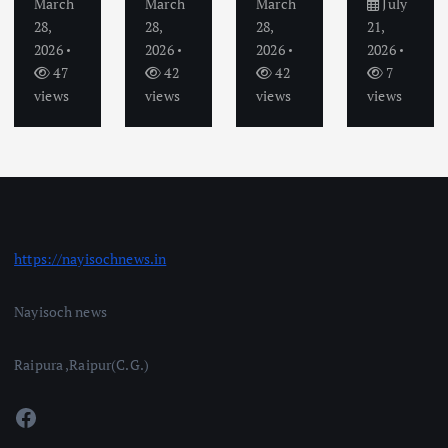
March
March
March
July
28,
28,
28,
21,
2026
2026
2026
2026
47
42
42
7
views
views
views
views
https://nayisochnews.in
Nayisoch news
Raipura ,Raipur(C.G.)
Facebook