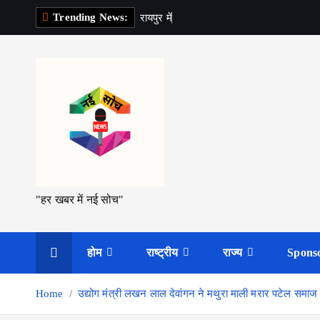
S
Trending News:
र
य
प
र
म
श
क
k
i
p
t
o
c
o
n
t
"हर खबर में नई सोच"
e
n
t
होम
राष्ट्रीय
राज्य
Spons
Home
उद्योग मंत्री लखन लाल देवांगन ने मथुरा माली मरार पटेल सम