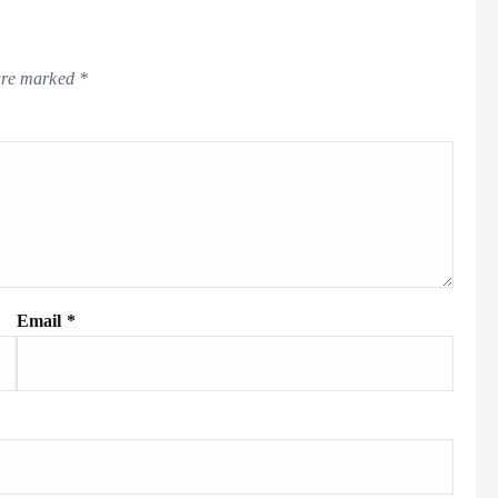
 are marked
*
Email
*