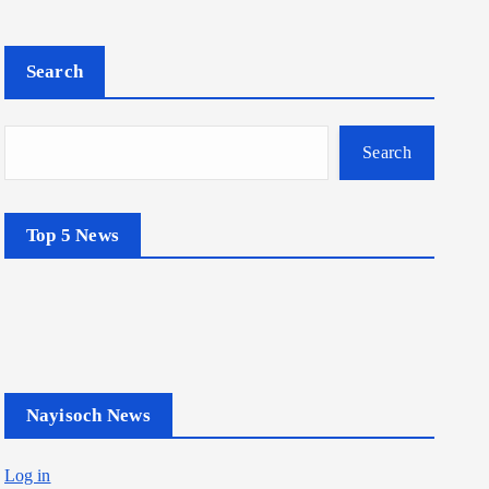
Search
Search
Top 5 News
Nayisoch News
Log in