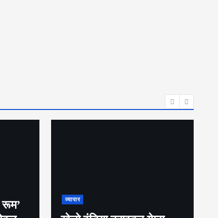
व्यापार
ट्रिपल इंजन सरकार का
तुगलकी फ़रमान, अब बिना