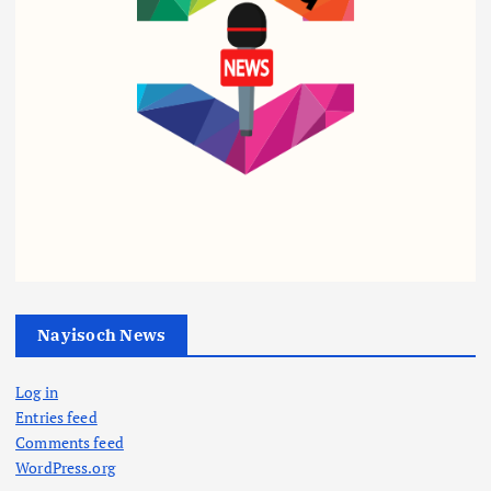
व्यापार
व्यापार
व्यापार
पेट्रो
ट्रिप
शहीद
ल-
ल
आरक्ष
डीज
इंजन
क के
ल पर
सरका
बीमा
‘वार
र का
घोटा
रूम’
तुगल
ले में
एक्टिव
की
Nayisoch News
थाना
:
फ़रमा
प्रभा
सीएम
न,
Log in
री
व्यापार
की
अब
Entries feed
गिर
हाई
खेलो
बिना
Comments feed
फ्तार,
लेवल
इंडिया
सूचना
WordPress.org
भाज
बैठक,
ट्राइब
शादी,