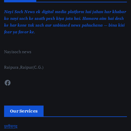
Nayi Soch News ek digital media platform hai jahan har khabar
ko nayi soch ke saath pesh kiya jata hai. Hamara aim hai desh
ke har kone tak sach aur unbiased news pahuchana — bina kisi
fear ya favor ke.
Nayisoch news
Raipura ,Raipur(C.G.)
Facebook
Our Services
छत्तीसगढ़