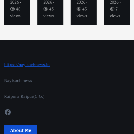
2026
2026
2026
2026
48
43
43
7
views
views
views
views
https://nayisochnews.in
Nayisoch news
Raipura ,Raipur(C.G.)
Facebook
About Me