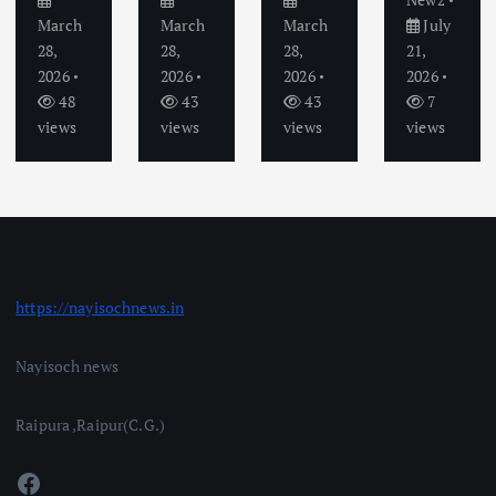
March
March
March
July
28,
28,
28,
21,
2026
2026
2026
2026
48
43
43
7
views
views
views
views
https://nayisochnews.in
Nayisoch news
Raipura ,Raipur(C.G.)
Facebook