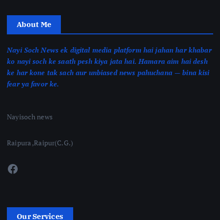
About Me
Nayi Soch News ek digital media platform hai jahan har khabar
ko nayi soch ke saath pesh kiya jata hai. Hamara aim hai desh
ke har kone tak sach aur unbiased news pahuchana — bina kisi
fear ya favor ke.
Nayisoch news
Raipura ,Raipur(C.G.)
Facebook
Our Services