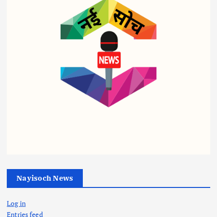
व्यापार
व्यापार
व्यापार
पेट्रो
ट्रिप
शहीद
ल-
ल
आरक्ष
डीज
इंजन
क के
ल पर
सरका
बीमा
‘वार
र का
घोटा
रूम’
तुगल
ले में
एक्टिव
की
Nayisoch News
थाना
:
फ़रमा
प्रभा
सीएम
न,
Log in
री
व्यापार
की
अब
Entries feed