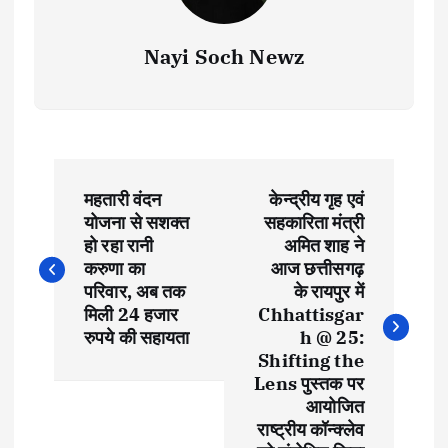
Nayi Soch Newz
P
महतारी वंदन
केन्द्रीय गृह एवं
o
योजना से सशक्त
सहकारिता मंत्री
हो रहा रानी
अमित शाह ने
s
करुणा का
आज छत्तीसगढ़
परिवार, अब तक
के रायपुर में
t
मिली 24 हजार
Chhattisgar
रुपये की सहायता
h @ 25:
Shifting the
n
Lens पुस्तक पर
आयोजित
a
राष्ट्रीय कॉन्क्लेव