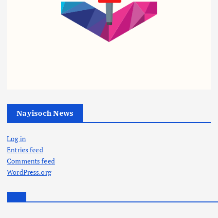
व्यापार
व्यापार
व्यापार
पेट्रो
ट्रिप
शहीद
ल-
ल
आरक्ष
डीज
इंजन
क के
ल पर
सरका
बीमा
‘वार
र का
घोटा
रूम’
तुगल
ले में
एक्टिव
की
Nayisoch News
थाना
:
फ़रमा
प्रभा
सीएम
न,
Log in
री
व्यापार
की
अब
Entries feed
गिर
हाई
खेलो
बिना
Comments feed
फ्तार,
लेवल
इंडिया
सूचना
WordPress.org
भाज
बैठक,
ट्राइब
शादी,
पा
काला
ल
जन्म
बोली-
बाजा
गेम्स
दिन में
भ्रष्टा