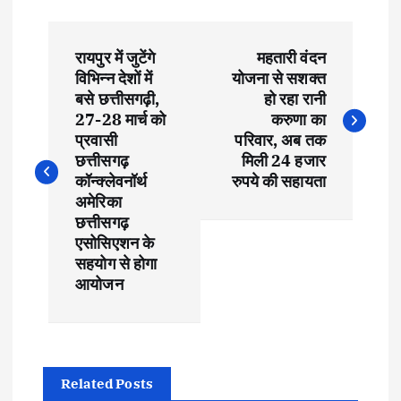
P
रायपुर में जुटेंगे
महतारी वंदन
o
विभिन्न देशों में
योजना से सशक्त
बसे छत्तीसगढ़ी,
हो रहा रानी
s
27-28 मार्च को
करुणा का
प्रवासी
परिवार, अब तक
t
छत्तीसगढ़
मिली 24 हजार
कॉन्क्लेवनॉर्थ
रुपये की सहायता
अमेरिका
n
छत्तीसगढ़
एसोसिएशन के
a
सहयोग से होगा
आयोजन
v
i
g
Related Posts