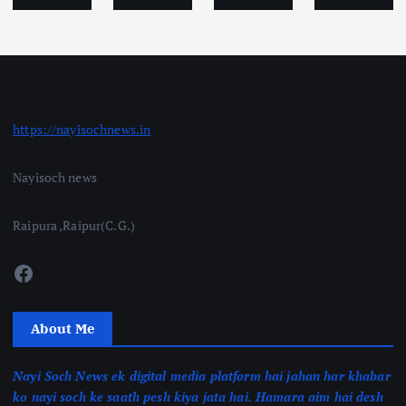
https://nayisochnews.in
Nayisoch news
Raipura ,Raipur(C.G.)
Facebook
About Me
Nayi Soch News ek digital media platform hai jahan har khabar
ko nayi soch ke saath pesh kiya jata hai. Hamara aim hai desh