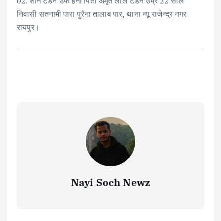
02. शनि टंडन उर्फ हनी पिता अमृत लाल टंडन उम्र 22 साल
निवासी सतनामी पारा पुरैना तालाब पार, थाना न्यू राजेन्द्र नगर
रायपुर।
Nayi Soch Newz