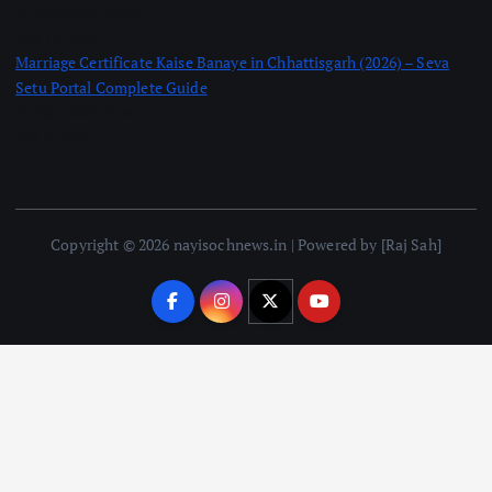
by Nayi Soch Newz
July 17, 2026
Marriage Certificate Kaise Banaye in Chhattisgarh (2026) – Seva
Setu Portal Complete Guide
by Nayi Soch Newz
July 8, 2026
Copyright © 2026 nayisochnews.in | Powered by [Raj Sah]