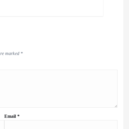
 are marked
*
Email
*