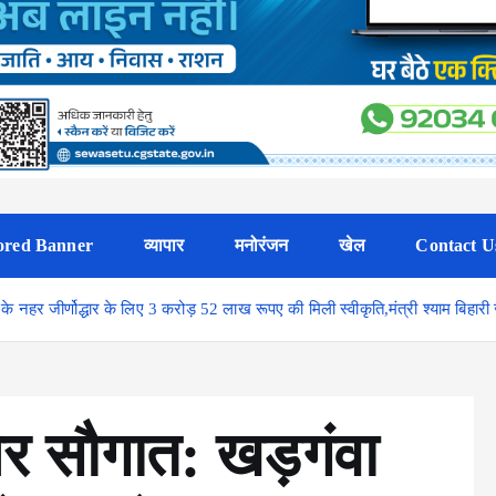
ored Banner
व्यापार
मनोरंजन
खेल
Contact U
हर जीर्णोद्धार के लिए 3 करोड़ 52 लाख रूपए की मिली स्वीकृति,मंत्री श्याम बिहारी 
और सौगात: खड़गंवा