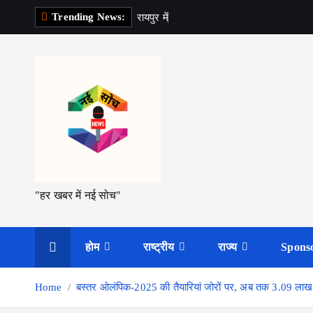
S
Trending News:
र
य
प
र
म
श
क
k
i
p
t
o
c
o
n
t
"हर खबर में नई सोच"
e
n
t
होम
राष्ट्रीय
राज्य
Spons
Home
बस्तर ओलंपिक-2025 की तैयारियां जोरों पर, अब तक 3.09 लाख ख