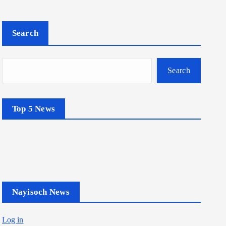
Search
Search
Top 5 News
Nayisoch News
Log in