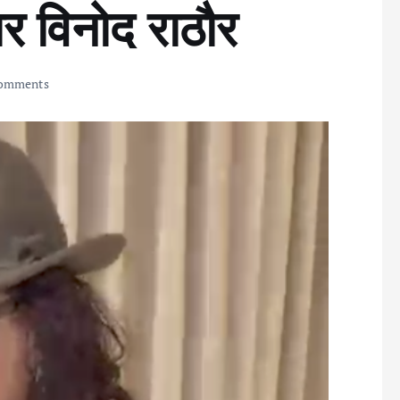
ार विनोद राठौर
omments