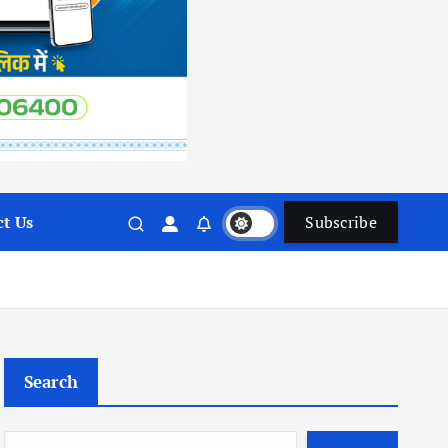
t Us
Subscribe
Search