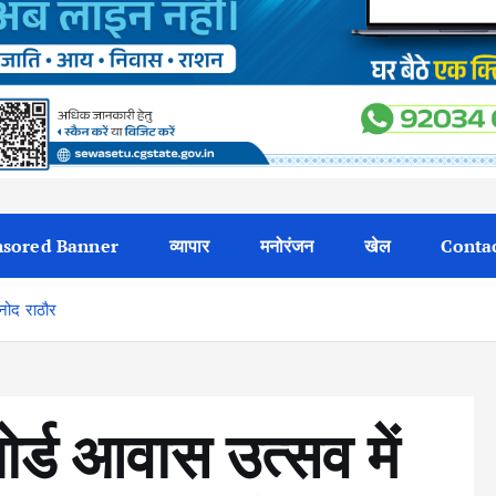
sored Banner
व्यापार
मनोरंजन
खेल
Contac
िनोद राठौर
ोर्ड आवास उत्सव में