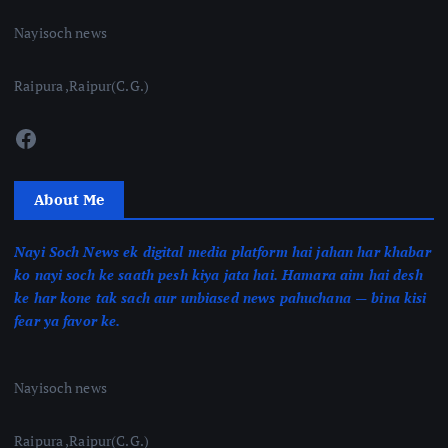
Nayisoch news
Raipura ,Raipur(C.G.)
Facebook
About Me
Nayi Soch News ek digital media platform hai jahan har khabar
ko nayi soch ke saath pesh kiya jata hai. Hamara aim hai desh
ke har kone tak sach aur unbiased news pahuchana — bina kisi
fear ya favor ke.
Nayisoch news
Raipura ,Raipur(C.G.)