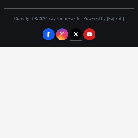
Copyright © 2026 nayisochnews.in | Powered by [Raj Sah]