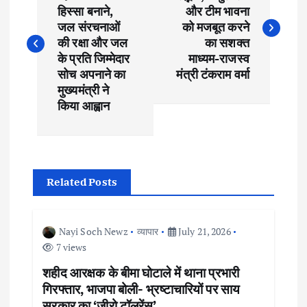
o
हिस्सा बनाने,
और टीम भावना
s
जल संरचनाओं
को मजबूत करने
की रक्षा और जल
का सशक्त
t
के प्रति जिम्मेदार
माध्यम-राजस्व
सोच अपनाने का
मंत्री टंकराम वर्मा
मुख्यमंत्री ने
n
किया आह्वान
a
v
Related Posts
i
g
Nayi Soch Newz
व्यापार
July 21, 2026
7 views
a
शहीद आरक्षक के बीमा घोटाले में थाना प्रभारी
गिरफ्तार, भाजपा बोली- भ्रष्टाचारियों पर साय
t
सरकार का ‘जीरो टॉलरेंस’