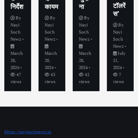
टॉलरें
निर्देश
कायम
ना
स’
By
By
By
Nayi
Nayi
Nayi
By
Soch
Soch
Soch
Nayi
Newz
Newz
Newz
Soch
Newz
March
March
March
July
28,
28,
28,
21,
2026
2026
2026
2026
47
43
42
7
views
views
views
views
https://nayisochnews.in