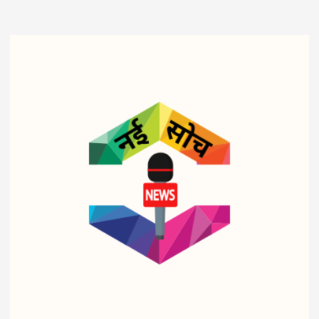
व्यापार
व्यापार
व्यापार
पेट्रो
ट्रिप
शहीद
ल-
ल
आरक्ष
डीज
इंजन
क के
ल पर
सरका
बीमा